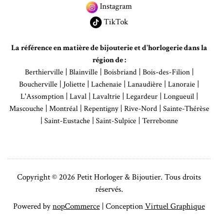
Instagram
TikTok
La référence en matière de bijouterie et d'horlogerie dans la
région de :
|
|
|
|
Berthierville
Blainville
Boisbriand
Bois-des-Filion
|
|
|
|
|
Boucherville
Joliette
Lachenaie
Lanaudière
Lanoraie
|
|
|
|
|
L'Assomption
Laval
Lavaltrie
Legardeur
Longueuil
|
|
|
|
Mascouche
Montréal
Repentigny
Rive-Nord
Sainte-Thérèse
|
|
|
Saint-Eustache
Saint-Sulpice
Terrebonne
Copyright © 2026 Petit Horloger & Bijoutier. Tous droits
réservés.
Powered by
nopCommerce
| Conception
Virtuel Graphique