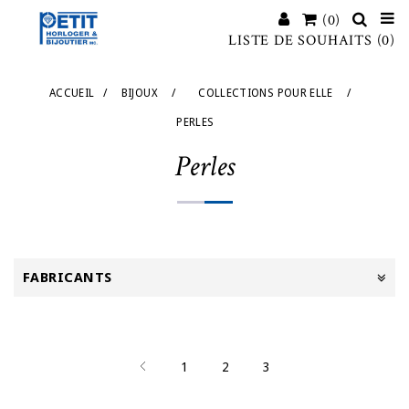
(0)
LISTE DE SOUHAITS
(0)
ACCUEIL
/
BIJOUX
/
COLLECTIONS POUR ELLE
/
PERLES
Perles
FABRICANTS
1
2
3