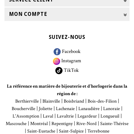
MON COMPTE
SUIVEZ-NOUS
Facebook
Instagram
TikTok
La référence en matière de bijouterie et d'horlogerie dans la
région de :
|
|
|
|
Berthierville
Blainville
Boisbriand
Bois-des-Filion
|
|
|
|
|
Boucherville
Joliette
Lachenaie
Lanaudière
Lanoraie
|
|
|
|
|
L'Assomption
Laval
Lavaltrie
Legardeur
Longueuil
|
|
|
|
Mascouche
Montréal
Repentigny
Rive-Nord
Sainte-Thérèse
|
|
|
Saint-Eustache
Saint-Sulpice
Terrebonne