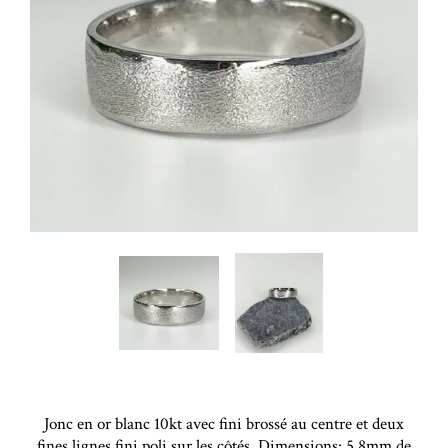
Jonc en or blanc 10kt avec fini brossé au centre et deux
fines lignes fini poli sur les côtés. Dimensions: 5.8mm de