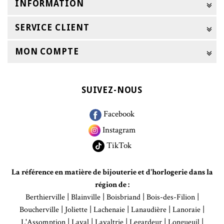
INFORMATION
SERVICE CLIENT
MON COMPTE
SUIVEZ-NOUS
Facebook
Instagram
TikTok
La référence en matière de bijouterie et d'horlogerie dans la
région de :
|
|
|
|
Berthierville
Blainville
Boisbriand
Bois-des-Filion
|
|
|
|
|
Boucherville
Joliette
Lachenaie
Lanaudière
Lanoraie
|
|
|
|
|
L'Assomption
Laval
Lavaltrie
Legardeur
Longueuil