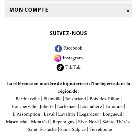
MON COMPTE
SUIVEZ-NOUS
Facebook
Instagram
TikTok
La référence en matière de bijouterie et d'horlogerie dans la
région de :
|
|
|
|
Berthierville
Blainville
Boisbriand
Bois-des-Filion
|
|
|
|
|
Boucherville
Joliette
Lachenaie
Lanaudière
Lanoraie
|
|
|
|
|
L'Assomption
Laval
Lavaltrie
Legardeur
Longueuil
|
|
|
|
Mascouche
Montréal
Repentigny
Rive-Nord
Sainte-Thérèse
|
|
|
Saint-Eustache
Saint-Sulpice
Terrebonne