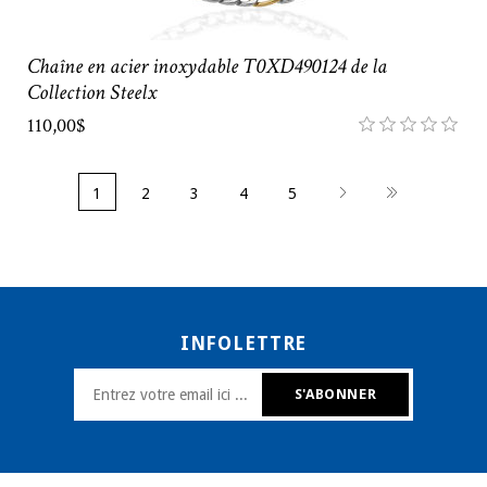
Chaîne en acier inoxydable T0XD490124 de la
Collection Steelx
110,00$
1
2
3
4
5
INFOLETTRE