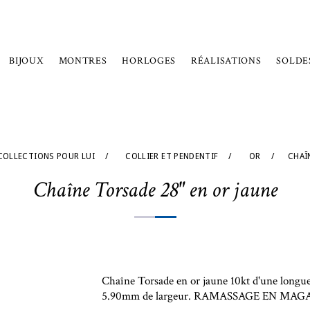
BIJOUX
MONTRES
HORLOGES
RÉALISATIONS
SOLDE
COLLECTIONS POUR LUI
/
COLLIER ET PENDENTIF
/
OR
/
CHAÎ
Chaîne Torsade 28" en or jaune
Chaîne Torsade en or jaune 10kt d'une longu
5.90mm de largeur. RAMASSAGE EN MA