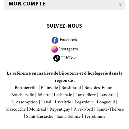
MON COMPTE
SUIVEZ-NOUS
Facebook
Instagram
TikTok
La référence en matière de bijouterie et d'horlogerie dans la
région de :
|
|
|
|
Berthierville
Blainville
Boisbriand
Bois-des-Filion
|
|
|
|
|
Boucherville
Joliette
Lachenaie
Lanaudière
Lanoraie
|
|
|
|
|
L'Assomption
Laval
Lavaltrie
Legardeur
Longueuil
|
|
|
|
Mascouche
Montréal
Repentigny
Rive-Nord
Sainte-Thérèse
|
|
|
Saint-Eustache
Saint-Sulpice
Terrebonne