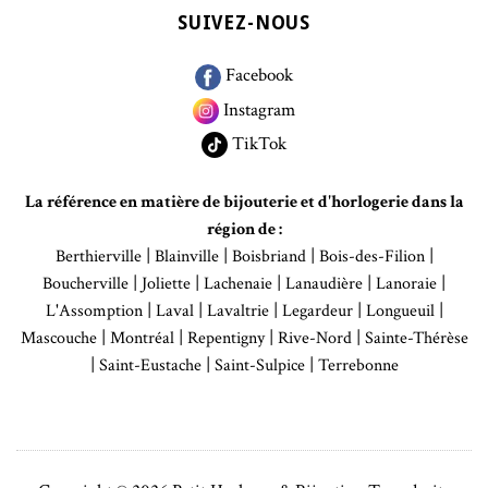
SUIVEZ-NOUS
Facebook
Instagram
TikTok
La référence en matière de bijouterie et d'horlogerie dans la
région de :
|
|
|
|
Berthierville
Blainville
Boisbriand
Bois-des-Filion
|
|
|
|
|
Boucherville
Joliette
Lachenaie
Lanaudière
Lanoraie
|
|
|
|
|
L'Assomption
Laval
Lavaltrie
Legardeur
Longueuil
|
|
|
|
Mascouche
Montréal
Repentigny
Rive-Nord
Sainte-Thérèse
|
|
|
Saint-Eustache
Saint-Sulpice
Terrebonne