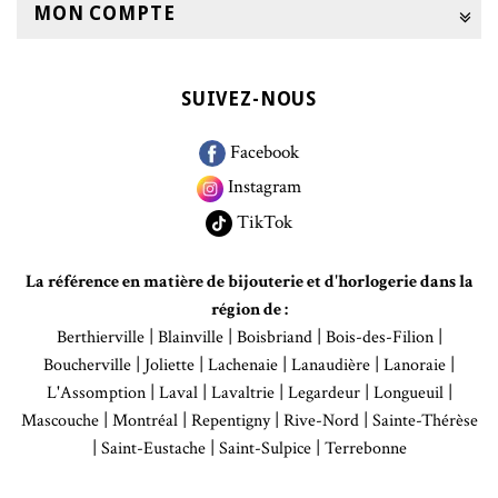
MON COMPTE
SUIVEZ-NOUS
Facebook
Instagram
TikTok
La référence en matière de bijouterie et d'horlogerie dans la
région de :
|
|
|
|
Berthierville
Blainville
Boisbriand
Bois-des-Filion
|
|
|
|
|
Boucherville
Joliette
Lachenaie
Lanaudière
Lanoraie
|
|
|
|
|
L'Assomption
Laval
Lavaltrie
Legardeur
Longueuil
|
|
|
|
Mascouche
Montréal
Repentigny
Rive-Nord
Sainte-Thérèse
|
|
|
Saint-Eustache
Saint-Sulpice
Terrebonne