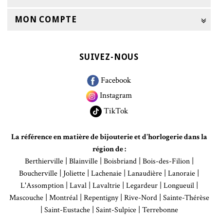
MON COMPTE
SUIVEZ-NOUS
Facebook
Instagram
TikTok
La référence en matière de bijouterie et d'horlogerie dans la
région de :
|
|
|
|
Berthierville
Blainville
Boisbriand
Bois-des-Filion
|
|
|
|
|
Boucherville
Joliette
Lachenaie
Lanaudière
Lanoraie
|
|
|
|
|
L'Assomption
Laval
Lavaltrie
Legardeur
Longueuil
|
|
|
|
Mascouche
Montréal
Repentigny
Rive-Nord
Sainte-Thérèse
|
|
|
Saint-Eustache
Saint-Sulpice
Terrebonne