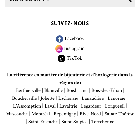
SUIVEZ-NOUS
Facebook
Instagram
TikTok
La référence en matière de bijouterie et d'horlogerie dans la
région de :
|
|
|
|
Berthierville
Blainville
Boisbriand
Bois-des-Filion
|
|
|
|
|
Boucherville
Joliette
Lachenaie
Lanaudière
Lanoraie
|
|
|
|
|
L'Assomption
Laval
Lavaltrie
Legardeur
Longueuil
|
|
|
|
Mascouche
Montréal
Repentigny
Rive-Nord
Sainte-Thérèse
|
|
|
Saint-Eustache
Saint-Sulpice
Terrebonne