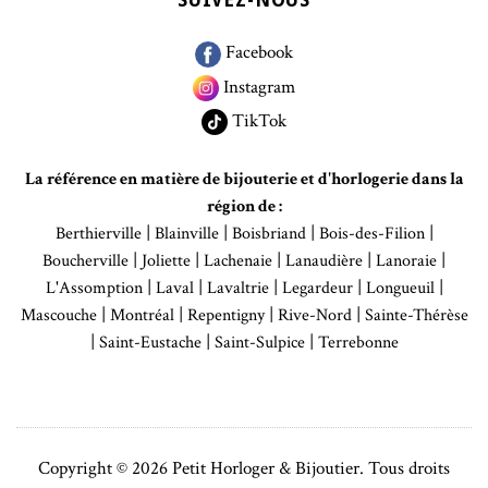
SUIVEZ-NOUS
Facebook
Instagram
TikTok
La référence en matière de bijouterie et d'horlogerie dans la
région de :
|
|
|
|
Berthierville
Blainville
Boisbriand
Bois-des-Filion
|
|
|
|
|
Boucherville
Joliette
Lachenaie
Lanaudière
Lanoraie
|
|
|
|
|
L'Assomption
Laval
Lavaltrie
Legardeur
Longueuil
|
|
|
|
Mascouche
Montréal
Repentigny
Rive-Nord
Sainte-Thérèse
|
|
|
Saint-Eustache
Saint-Sulpice
Terrebonne
Copyright © 2026 Petit Horloger & Bijoutier. Tous droits