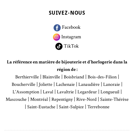
SUIVEZ-NOUS
Facebook
Instagram
TikTok
La référence en matière de bijouterie et d'horlogerie dans la
région de :
|
|
|
|
Berthierville
Blainville
Boisbriand
Bois-des-Filion
|
|
|
|
|
Boucherville
Joliette
Lachenaie
Lanaudière
Lanoraie
|
|
|
|
|
L'Assomption
Laval
Lavaltrie
Legardeur
Longueuil
|
|
|
|
Mascouche
Montréal
Repentigny
Rive-Nord
Sainte-Thérèse
|
|
|
Saint-Eustache
Saint-Sulpice
Terrebonne