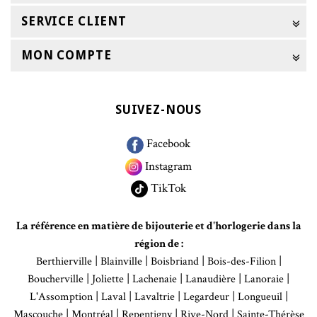
SERVICE CLIENT
MON COMPTE
SUIVEZ-NOUS
Facebook
Instagram
TikTok
La référence en matière de bijouterie et d'horlogerie dans la
région de :
|
|
|
|
Berthierville
Blainville
Boisbriand
Bois-des-Filion
|
|
|
|
|
Boucherville
Joliette
Lachenaie
Lanaudière
Lanoraie
|
|
|
|
|
L'Assomption
Laval
Lavaltrie
Legardeur
Longueuil
|
|
|
|
Mascouche
Montréal
Repentigny
Rive-Nord
Sainte-Thérèse