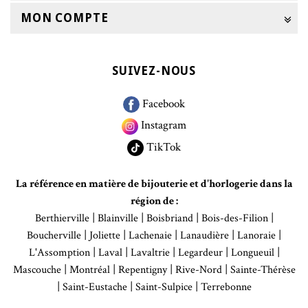
MON COMPTE
SUIVEZ-NOUS
Facebook
Instagram
TikTok
La référence en matière de bijouterie et d'horlogerie dans la
région de :
|
|
|
|
Berthierville
Blainville
Boisbriand
Bois-des-Filion
|
|
|
|
|
Boucherville
Joliette
Lachenaie
Lanaudière
Lanoraie
|
|
|
|
|
L'Assomption
Laval
Lavaltrie
Legardeur
Longueuil
|
|
|
|
Mascouche
Montréal
Repentigny
Rive-Nord
Sainte-Thérèse
|
|
|
Saint-Eustache
Saint-Sulpice
Terrebonne