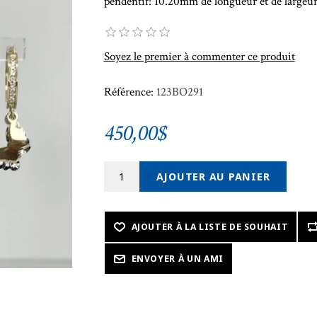
pendentif: 10.20mm de longueur et de 
Soyez le premier à commenter ce produit
Référence:
123BO291
450,00$