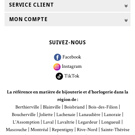
SERVICE CLIENT
MON COMPTE
SUIVEZ-NOUS
Facebook
Instagram
TikTok
La référence en matière de bijouterie et d'horlogerie dans la
région de :
|
|
|
|
Berthierville
Blainville
Boisbriand
Bois-des-Filion
|
|
|
|
|
Boucherville
Joliette
Lachenaie
Lanaudière
Lanoraie
|
|
|
|
|
L'Assomption
Laval
Lavaltrie
Legardeur
Longueuil
|
|
|
|
Mascouche
Montréal
Repentigny
Rive-Nord
Sainte-Thérèse