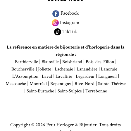
Facebook
Instagram
TikTok
La référence en matière de bijouterie et d'horlogerie dans la
région de :
|
|
|
|
Berthierville
Blainville
Boisbriand
Bois-des-Filion
|
|
|
|
|
Boucherville
Joliette
Lachenaie
Lanaudière
Lanoraie
|
|
|
|
|
L'Assomption
Laval
Lavaltrie
Legardeur
Longueuil
|
|
|
|
Mascouche
Montréal
Repentigny
Rive-Nord
Sainte-Thérèse
|
|
|
Saint-Eustache
Saint-Sulpice
Terrebonne
Copyright © 2026 Petit Horloger & Bijoutier. Tous droits