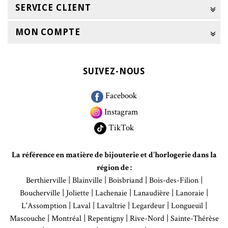
SERVICE CLIENT
MON COMPTE
SUIVEZ-NOUS
Facebook
Instagram
TikTok
La référence en matière de bijouterie et d'horlogerie dans la
région de :
|
|
|
|
Berthierville
Blainville
Boisbriand
Bois-des-Filion
|
|
|
|
|
Boucherville
Joliette
Lachenaie
Lanaudière
Lanoraie
|
|
|
|
|
L'Assomption
Laval
Lavaltrie
Legardeur
Longueuil
|
|
|
|
Mascouche
Montréal
Repentigny
Rive-Nord
Sainte-Thérèse