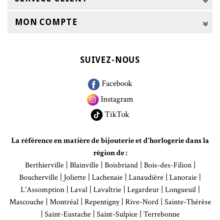
MON COMPTE
SUIVEZ-NOUS
Facebook
Instagram
TikTok
La référence en matière de bijouterie et d'horlogerie dans la
région de :
|
|
|
|
Berthierville
Blainville
Boisbriand
Bois-des-Filion
|
|
|
|
|
Boucherville
Joliette
Lachenaie
Lanaudière
Lanoraie
|
|
|
|
|
L'Assomption
Laval
Lavaltrie
Legardeur
Longueuil
|
|
|
|
Mascouche
Montréal
Repentigny
Rive-Nord
Sainte-Thérèse
|
|
|
Saint-Eustache
Saint-Sulpice
Terrebonne