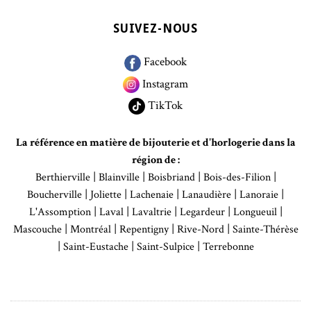
SUIVEZ-NOUS
Facebook
Instagram
TikTok
La référence en matière de bijouterie et d'horlogerie dans la
région de :
|
|
|
|
Berthierville
Blainville
Boisbriand
Bois-des-Filion
|
|
|
|
|
Boucherville
Joliette
Lachenaie
Lanaudière
Lanoraie
|
|
|
|
|
L'Assomption
Laval
Lavaltrie
Legardeur
Longueuil
|
|
|
|
Mascouche
Montréal
Repentigny
Rive-Nord
Sainte-Thérèse
|
|
|
Saint-Eustache
Saint-Sulpice
Terrebonne