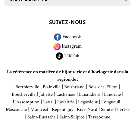
SUIVEZ-NOUS
Facebook
Instagram
TikTok
La référence en matière de bijouterie et d'horlogerie dans la
région de :
|
|
|
|
Berthierville
Blainville
Boisbriand
Bois-des-Filion
|
|
|
|
|
Boucherville
Joliette
Lachenaie
Lanaudière
Lanoraie
|
|
|
|
|
L'Assomption
Laval
Lavaltrie
Legardeur
Longueuil
|
|
|
|
Mascouche
Montréal
Repentigny
Rive-Nord
Sainte-Thérèse
|
|
|
Saint-Eustache
Saint-Sulpice
Terrebonne