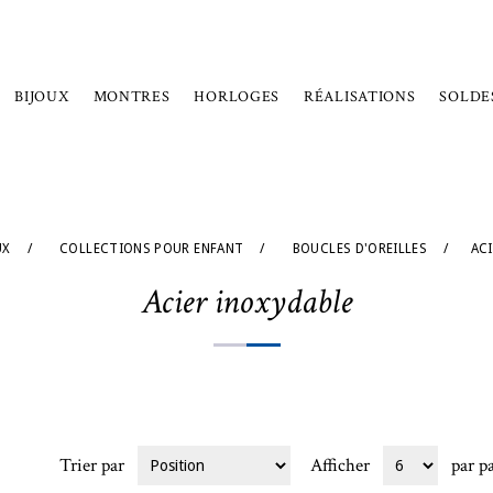
BIJOUX
MONTRES
HORLOGES
RÉALISATIONS
SOLDE
UX
/
COLLECTIONS POUR ENFANT
/
BOUCLES D'OREILLES
/
AC
Acier inoxydable
Trier par
Afficher
par p