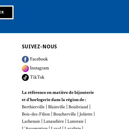
SUIVEZ-NOUS
Facebook
Instagram
TikTok
La référence en matière de bijouterie
et d'horlogerie dans la région de :
|
|
|
Berthierville
Blainville
Boisbriand
|
|
|
Bois-des-Filion
Boucherville
Joliette
|
|
|
Lachenaie
Lanaudière
Lanoraie
|
|
|
L'Assomption
Laval
Lavaltrie